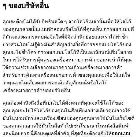
ๆ ของบริษัทอื่น
คุณจะต้องไม่ได้รับอิทธิพลใด ๆ จากโลโก้เหล่านั้นเพื่อให้โลโก้
ของคุณกลายเป็นแบบจำลองหรือโลโก้ที่คุณเห็น การออกแบบที่
ดีมักจะส่งผลกระทบต่อจิตใจที่มีจิตสำนึกย่อยและเราได้ทำซ้ำ
บางส่วนโดยไม่รู้ตัว มันสำคัญอย่างยิ่งที่การออกแบบโลโก้ของ
คุณจะไม่ซ้ำใคร การออกแบบโลโก้ที่เป็นเอกลักษณ์เพิ่มโอกาส
ในการได้รับการคุ้มครองเครื่องหมายการค้า ขอแนะนำให้คุณ
ใช้ความช่วยเหลือจากทนายความด้านเครื่องหมายการค้า
สำหรับการค้นหาเครื่องหมายการค้าของคุณและเพื่อให้แน่ใจ
ว่าคุณจะไม่เสี่ยงต่อการละเมิดสัญลักษณ์หรือโลโก้
เครื่องหมายการค้าของบริษัทอื่น
คุณต้องคำนึงถึงสื่อที่เป็นไปได้ทั้งหมดที่คุณจะใช้โลโก้ของ
คุณ คุณจะไม่ใช้โลโก้ของคุณในสื่อเพียงอย่างเดียวคุณอาจใช้
มันในนามบัตรและเครื่องเขียนของคุณคุณอาจใช้มันในเว็บไซต์
ของคุณคุณอาจใช้มันในสื่อทั่วไปเช่นโฆษณาในหนังสือพิมพ์
และนิตยสาร นี่คือเหตุผลที่สำคัญที่สุดที่จะต้องแจ้งให้
ออกแบบ