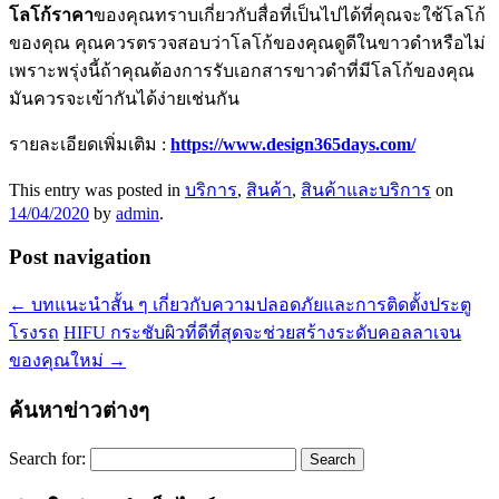
โลโก้ราคา
ของคุณทราบเกี่ยวกับสื่อที่เป็นไปได้ที่คุณจะใช้โลโก้
ของคุณ คุณควรตรวจสอบว่าโลโก้ของคุณดูดีในขาวดำหรือไม่
เพราะพรุ่งนี้ถ้าคุณต้องการรับเอกสารขาวดำที่มีโลโก้ของคุณ
มันควรจะเข้ากันได้ง่ายเช่นกัน
รายละเอียดเพิ่มเติม :
https://www.design365days.com/
This entry was posted in
บริการ
,
สินค้า
,
สินค้าและบริการ
on
14/04/2020
by
admin
.
Post navigation
←
บทแนะนำสั้น ๆ เกี่ยวกับความปลอดภัยและการติดตั้งประตู
โรงรถ
HIFU กระชับผิวที่ดีที่สุดจะช่วยสร้างระดับคอลลาเจน
ของคุณใหม่
→
ค้นหาข่าวต่างๆ
Search for: