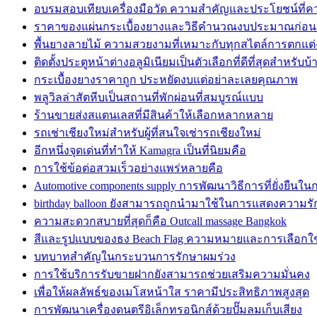
อบรมสอบเทียบเครื่องมือวัด ความสำคัญและประโยชน์ที่ควร
ราคาของแผ่นกระเบื้องยางและวิธีคำนวณงบประมาณก่อนติ
พื้นยางลายไม้ ความสวยงามที่เหมาะกับทุกสไตล์การตกแต่
ติดตั้งประตูหน้าต่างอลูมิเนียมเป็นตัวเลือกที่ดีที่สุดสำหรับบ
กระเบื้องยางราคาถูก ประหยัดงบแต่อย่าละเลยคุณภาพ
พลูวิลล่าสัตหีบเป็นสถานที่พักผ่อนที่สมบูรณ์แบบ
ร้านขายส่งสแตนเลสที่มีสินค้าให้เลือกหลากหลาย
รถเช่าเชียงใหม่สำหรับผู้ที่สนใจเช่ารถเชียงใหม่
อีกหนึ่งจุดเด่นที่ทำให้ Kamagra เป็นที่นิยมคือ
การใช้ข้อต่อสวมเร็วอย่างแพร่หลายคือ
Automotive components supply การพัฒนาวิธีการที่ยั่งยืนใ
birthday balloon ยังสามารถถูกนำมาใช้ในการแสดงความรั
ความสะดวกสบายที่สุดก็คือ Outcall massage Bangkok
สีและรูปแบบของธง Beach Flag ความหมายและการเลือกใช
บทบาทสำคัญในกระบวนการรักษาผมร่วง
การใช้บริการรับขายฝากยังสามารถช่วยเสริมความมั่นคง
เพื่อให้ผลลัพธ์ของเมโสหน้าใส ราคามีประสิทธิภาพสูงสุด
การพัฒนาเครื่องดนตรีอิเล็กทรอนิกส์ด้วยปั๊มลมเก็บเสียง