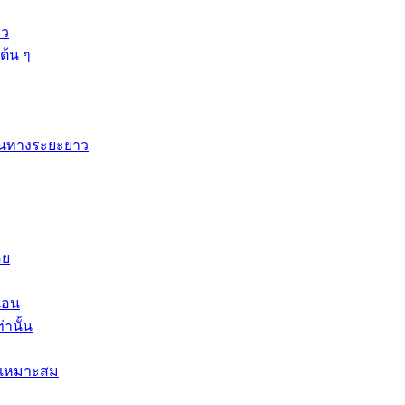
ยว
ต้น ๆ
ดินทางระยะยาว
อย
นอน
่านั้น
คาเหมาะสม