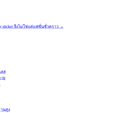
y sticker จึงไม่ใช่แค่แฟชั่นชั่วคราว
→
เลส
อายุ
อ
ฐานสูง