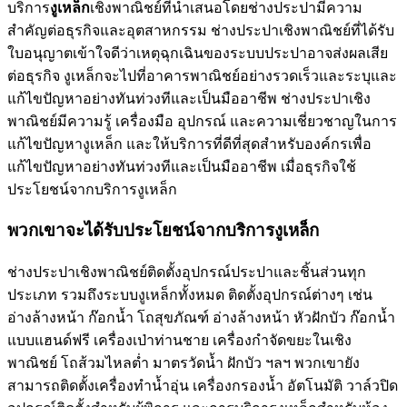
บริการ
งูเหล็ก
เชิงพาณิชย์ที่นำเสนอโดยช่างประปามีความ
สำคัญต่อธุรกิจและอุตสาหกรรม ช่างประปาเชิงพาณิชย์ที่ได้รับ
ใบอนุญาตเข้าใจดีว่าเหตุฉุกเฉินของระบบประปาอาจส่งผลเสีย
ต่อธุรกิจ งูเหล็กจะไปที่อาคารพาณิชย์อย่างรวดเร็วและระบุและ
แก้ไขปัญหาอย่างทันท่วงทีและเป็นมืออาชีพ ช่างประปาเชิง
พาณิชย์มีความรู้ เครื่องมือ อุปกรณ์ และความเชี่ยวชาญในการ
แก้ไขปัญหางูเหล็ก และให้บริการที่ดีที่สุดสำหรับองค์กรเพื่อ
แก้ไขปัญหาอย่างทันท่วงทีและเป็นมืออาชีพ เมื่อธุรกิจใช้
ประโยชน์จากบริการงูเหล็ก
พวกเขาจะได้รับประโยชน์จากบริการงูเหล็ก
ช่างประปาเชิงพาณิชย์ติดตั้งอุปกรณ์ประปาและชิ้นส่วนทุก
ประเภท รวมถึงระบบงูเหล็กทั้งหมด ติดตั้งอุปกรณ์ต่างๆ เช่น
อ่างล้างหน้า ก๊อกน้ำ โถสุขภัณฑ์ อ่างล้างหน้า หัวฝักบัว ก๊อกน้ำ
แบบแฮนด์ฟรี เครื่องเป่าท่านชาย เครื่องกำจัดขยะในเชิง
พาณิชย์ โถส้วมไหลต่ำ มาตรวัดน้ำ ฝักบัว ฯลฯ พวกเขายัง
สามารถติดตั้งเครื่องทำน้ำอุ่น เครื่องกรองน้ำ อัตโนมัติ วาล์วปิด