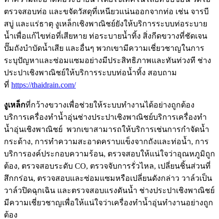
ตรวจสอบท่อ และขจัดวัสดุที่เหนียวแน่นออกจากท่อ เช่น จารบี
สบู่ และแร่ธาตุ งูเหล็กเชิงพาณิชย์ยังให้บริการระบบท่อระบาย
น้ำเพื่อแก้ไขท่อที่เสียหาย ท่อระบายน้ำทิ้ง สิ่งกีดขวางที่ชัดเจน
ปั๊มถังบำบัดน้ำเสีย และอื่นๆ พวกเขามีความเชี่ยวชาญในการ
ระบุปัญหาและซ่อมแซมอย่างมีประสิทธิภาพและทันท่วงที ช่าง
ประปาเชิงพาณิชย์ให้บริการระบบท่อน้ำทิ้ง สอบถาม
ที่
https://thaidrain.com/
งูเหล็ก
ที่กว้างขวางเพื่อช่วยให้ระบบทำงานได้อย่างถูกต้อง
บริการเครื่องทำน้ำอุ่นช่างประปาเชิงพาณิชย์บริการเครื่องทำ
น้ำอุ่นเชิงพาณิชย์ พวกเขาสามารถให้บริการเช่นการกำจัดน้ำ
กระด้าง, การทำความสะอาดคราบแข็งจากถังและท่อน้ำ, การ
บริการองค์ประกอบความร้อน, ตรวจสอบให้แน่ใจว่าอุณหภูมิถูก
ต้อง, ตรวจสอบระดับ CO, ตรวจจับการรั่วไหล, เปลี่ยนชิ้นส่วนที่
สึกกร่อน, ตรวจสอบและซ่อมแซมหรือเปลี่ยนดังกล่าว วาล์วเป็น
วาล์วปิดฉุกเฉิน และตรวจสอบแรงดันน้ำ ช่างประปาเชิงพาณิชย์
มีความเชี่ยวชาญเพื่อให้แน่ใจว่าเครื่องทำน้ำอุ่นทำงานอย่างถูก
ต้อง